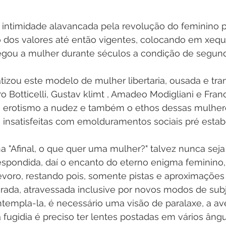
 intimidade alavancada pela revolução do feminino
 dos valores até então vigentes, colocando em xequ
elegou a mulher durante séculos a condição de segun
izou este modelo de mulher libertaria, ousada e tran
o Botticelli, Gustav klimt , Amadeo Modigliani e Fran
o erotismo a nudez e também o ethos dessas mulher
 insatisfeitas com emolduramentos sociais pré estab
a "Afinal, o que quer uma mulher?" talvez nunca seja
respondida, daí o encanto do eterno enigma feminino
evoro, restando pois, somente pistas e aproximações 
ada, atravessada inclusive por novos modos de subj
templa-la, é necessário uma visão de paralaxe, a av
 fugidia é preciso ter lentes postadas em vários âng