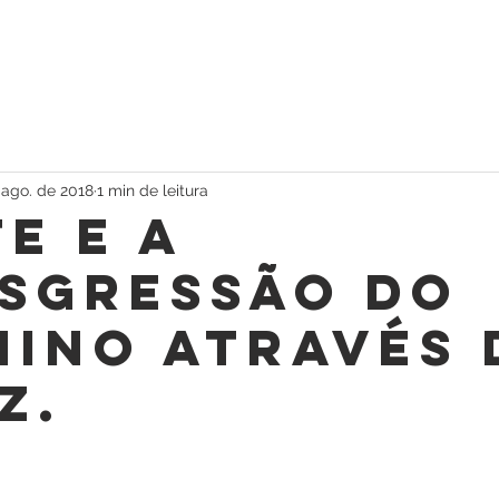
 ago. de 2018
1 min de leitura
e e a
sgressão do
nino através 
z.