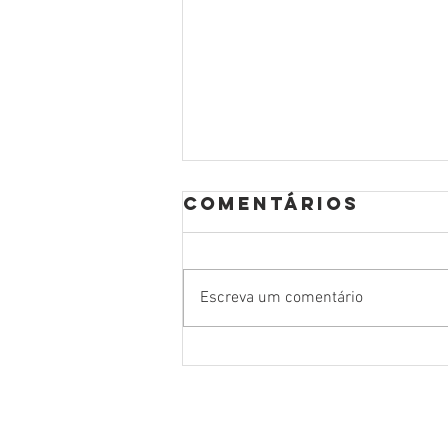
Comentários
Escreva um comentário
como se
preparar para
um ensaio
sensual com o