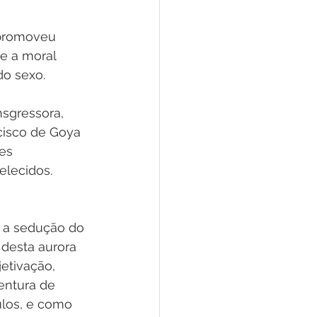
 promoveu 
e a moral 
do sexo.
sgressora, 
cisco de Goya 
es 
elecidos.
 
, a sedução do 
desta aurora 
etivação, 
entura de 
ulos, e como 