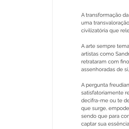
A transformação da
uma transvaloração
civilizatória que r
A arte sempre temat
artistas como Sandr
retrataram com fin
assenhoradas de si,
A pergunta freudian
satisfatoriamente 
decifra-me ou te d
que surge, empoder
sendo que para con
captar sua essência